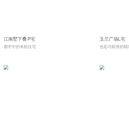
江南墅下叠 P宅
玉兰广场L宅
都市中的有机住宅
色彩与材质的精