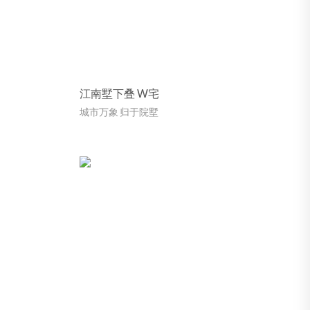
江南墅下叠 W宅
城市万象 归于院墅