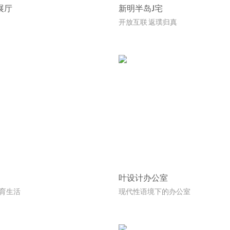
展厅
新明半岛J宅
开放互联 返璞归真
叶设计办公室
蕴育生活
现代性语境下的办公室