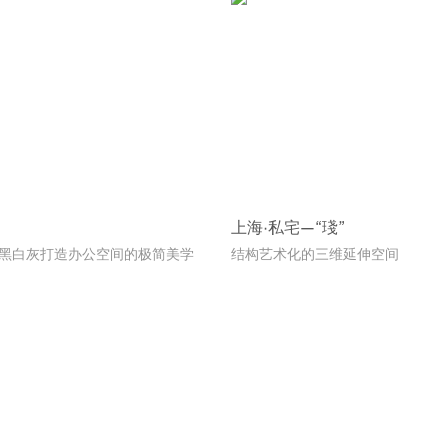
上海·私宅—“琖”
 黑白灰打造办公空间的极简美学
结构艺术化的三维延伸空间