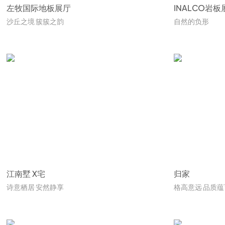
左牧国际地板展厅
INALCO岩板
沙丘之境 簇簇之韵
自然的负形
江南墅 X宅
归家
诗意栖居 安然静享
格高意远 品质