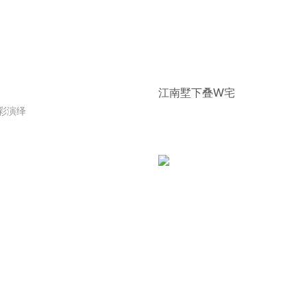
江南墅下叠W宅
彩演绎