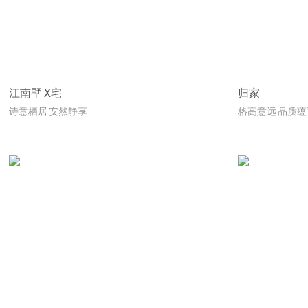
江南墅 X宅
归家
诗意栖居 安然静享
格高意远 品质