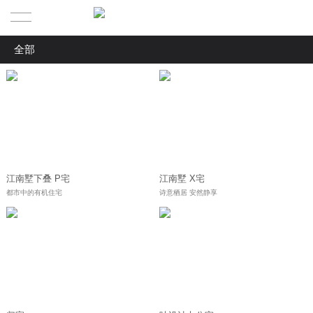
全部
首页
全部
ABOUT US l 关于我们
私宅别墅
PRODUCTIONS | 作品
ABOUT US | 叶
办公展厅
SERVICE ｜服务流程
CORE TEAM | 核心团队
房产项目
江南墅下叠 P宅
江南墅 X宅
案例赏析
都市中的有机住宅
诗意栖居 安然静享
CONTACT US | 联系我们
全案项目服务流程
纯设计项目服务流程