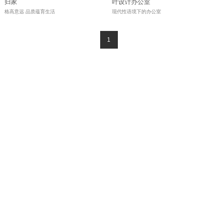
归家
叶设计办公室
格高意远 品质蕴育生活
现代性语境下的办公室
1