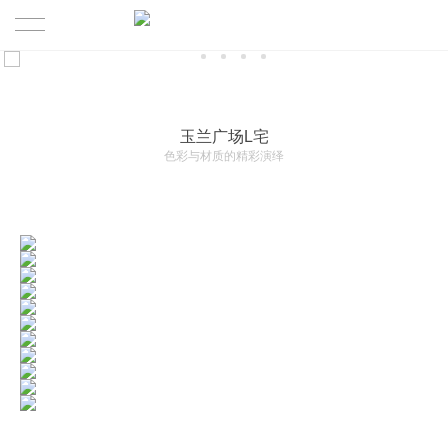
首页
ABOUT US l 关于我们
玉兰广场L宅
色彩与材质的精彩演绎
PRODUCTIONS | 作品
ABOUT US | 叶
SERVICE ｜服务流程
CORE TEAM | 核心团队
CONTACT US | 联系我们
全案项目服务流程
纯设计项目服务流程