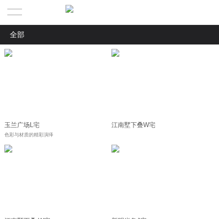
全部
首页
全部
ABOUT US l 关于我们
私宅别墅
PRODUCTIONS | 作品
ABOUT US | 叶
办公展厅
SERVICE ｜服务流程
CORE TEAM | 核心团队
房产项目
玉兰广场L宅
江南墅下叠W宅
案例赏析
色彩与材质的精彩演绎
CONTACT US | 联系我们
全案项目服务流程
纯设计项目服务流程