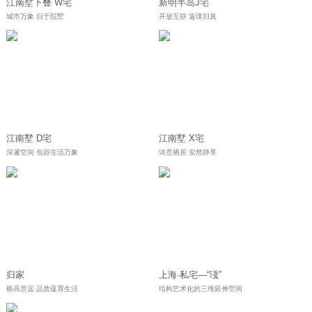
江南墅下叠 W宅
新明半岛J宅
城市万象 归于院墅
开放互联 返璞归真
江南墅 D宅
江南墅 X宅
深邃空间 包容生活万象
诗意栖居 安然静享
归家
上海·私宅—“琖”
格高意远 品质蕴育生活
结构艺术化的三维延伸空间